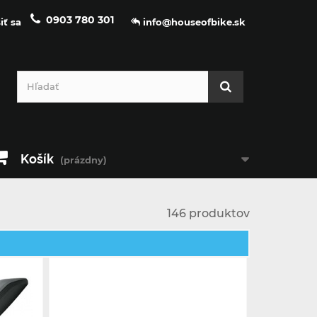
0903 780 301
iť sa
info@houseofbike.sk
Košík
(prázdny)
146 produktov