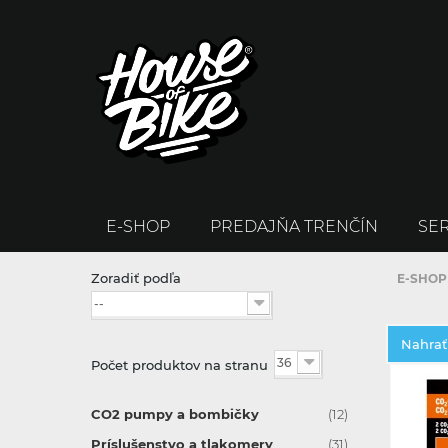
E-SHOP
PREDAJŇA TRENČÍN
SER
Zoradiť podľa
E-SHOP
--
Nahrať
36
Počet produktov na stranu
CO2 pumpy a bombičky
(12)
Príslušenstvo a tlakomery
(31)