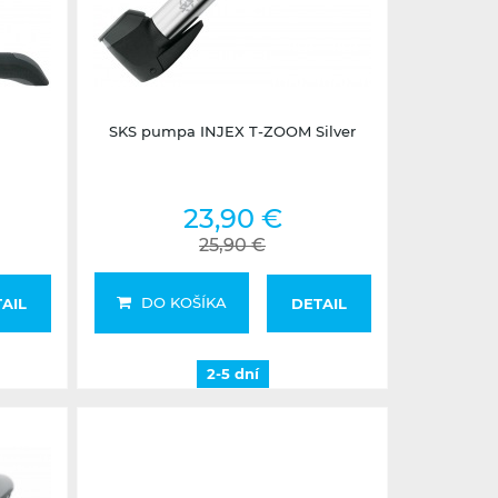
2-5 dní
SKS pumpa INJEX T-ZOOM Silver
23,90 €
25,90 €
DO KOŠÍKA
AIL
DETAIL
2-5 dní