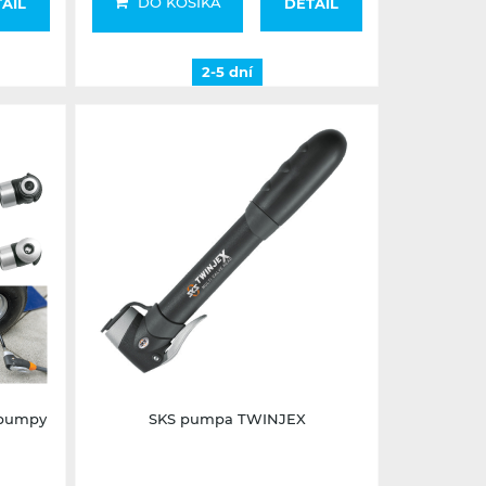
DO KOŠÍKA
AIL
DETAIL
2-5 dní
2-5 dní
 pumpy
SKS pumpa TWINJEX