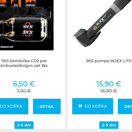
2-5 dní
2-5 dní
SKS bombička CO2 pre
SKS pumpa INJEX LITE
Airbuster/Airgun set 2ks
6,50 €
15,90 €
7,50 €
16,90 €
DO KOŠÍKA
DO KOŠÍKA
DETAIL
DET
2-5 dní
2-5 dní