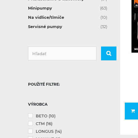
Minipumpy
(63)
Na vidlice/tlmiče
(10)
Servisné pumpy
(32)
POUŽITÉ FILTRE:
VÝROBCA
BETO
(10)
CTM
(16)
LONGUS
(14)