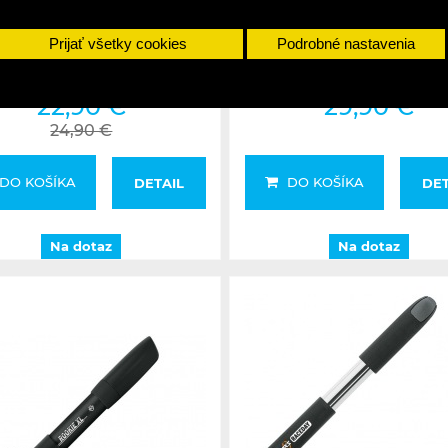
SKS pumpa SUPERSHORT
SKS pumpa SPAERO DOU
Prijať všetky cookies
Podrobné nastavenia
ACTION
22,90 €
29,90 €
24,90 €
DO KOŠÍKA
DO KOŠÍKA
DETAIL
DET
Na dotaz
Na dotaz