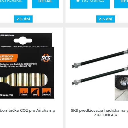
DO KOŠÍKA
DO KOŠÍKA
DETAIL
DET
2-5 dní
2-5 dní
2-5 dní
2-5 dní
 bombička CO2 pre Airchamp
SKS predlžovacia hadička na
ZIPFLINGER