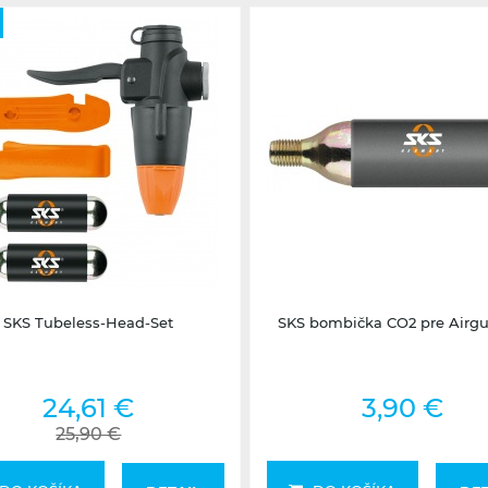
2-5 dní
2-5 dní
SKS Tubeless-Head-Set
SKS bombička CO2 pre Airgu
24,61 €
3,90 €
25,90 €