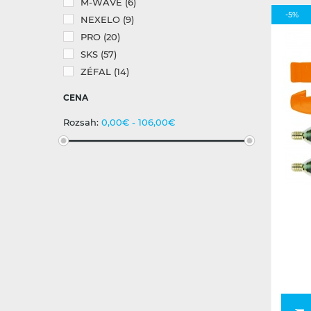
M-WAVE
(6)
-5%
NEXELO
(9)
PRO
(20)
SKS
(57)
ZÉFAL
(14)
CENA
Rozsah:
0,00€ - 106,00€