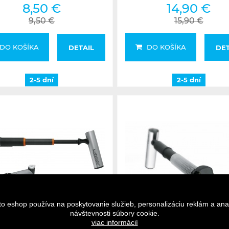
8,50 €
14,90 €
9,50 €
15,90 €
DO KOŠÍKA
DO KOŠÍKA
DETAIL
DET
2-5 dní
2-5 dní
to eshop používa na poskytovanie služieb, personalizáciu reklám a ana
návštevnosti súbory cookie.
Na dotaz
Na dotaz
viac informácií