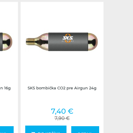
2-5 dní
n 16g
SKS bombička CO2 pre Airgun 24g
7,40 €
7,90 €