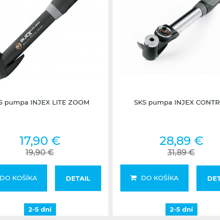
2-5 dní
2-5 dní
S pumpa INJEX LITE ZOOM
SKS pumpa INJEX CONT
17,90 €
28,89 €
19,90 €
31,89 €
DO KOŠÍKA
DO KOŠÍKA
DETAIL
DET
2-5 dní
2-5 dní