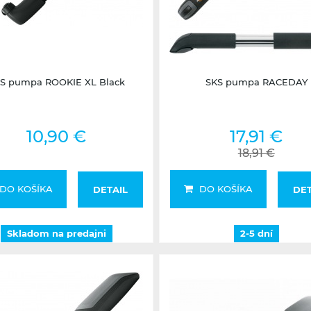
Skladom na predajni
2-5 dní
S pumpa ROOKIE XL Black
SKS pumpa RACEDAY
10,90 €
17,91 €
18,91 €
DO KOŠÍKA
DO KOŠÍKA
DETAIL
DET
Skladom na predajni
2-5 dní