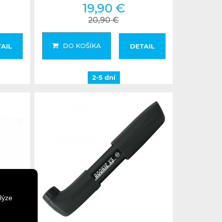
19,90 €
20,90 €
DO KOŠÍKA
AIL
DETAIL
2-5 dní
lýze
2-5 dní