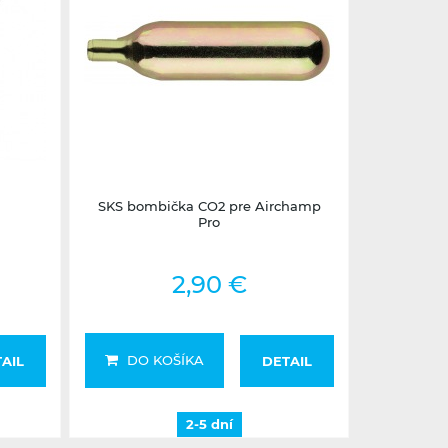
2-5 dní
SKS bombička CO2 pre Airchamp
Pro
2,90 €
DO KOŠÍKA
AIL
DETAIL
2-5 dní