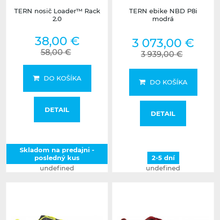
TERN nosič Loader™ Rack
TERN ebike NBD P8i
2.0
modrá
38,00 €
3 073,00 €
58,00 €
3 939,00 €
DO KOŠÍKA
DO KOŠÍKA
DETAIL
DETAIL
Skladom na predajni -
posledný kus
2-5 dní
undefined
undefined