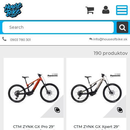


info@houseofbike.sk
0903 780 301
190 produktov
CTM ZYNK GX Pro 29"
CTM ZYNK GX Xpert 29"