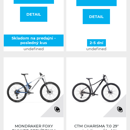
DETAIL
DETAIL
Skladom na predajni -
posledný kus
2-5 dní
undefined
undefined
MONDRAKER FOXY
CTM CHARISMA 7.0 29"