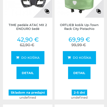
TIME pedále ATAC MX 2
ORTLIEB košík Up-Town
ENDURO šedé
Rack City Pistachio
42,90 €
69,99 €
62,90 €
99,99 €
DO KOŠÍKA
DO KOŠÍKA
DETAIL
DETAIL
Skladom na predajni
2-5 dní
undefined
undefined