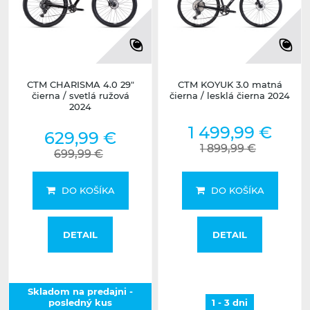
CTM CHARISMA 4.0 29"
CTM KOYUK 3.0 matná
čierna / svetlá ružová
čierna / lesklá čierna 2024
2024
1 499,99 €
629,99 €
1 899,99 €
699,99 €
DO KOŠÍKA
DO KOŠÍKA
DETAIL
DETAIL
Skladom na predajni -
posledný kus
1 - 3 dni