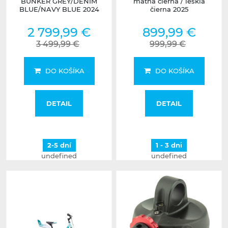
BUNKER GREY/DENIM
matná čierna / lesklá
BLUE/NAVY BLUE 2024
čierna 2025
2 799,99 €
899,99 €
3 499,99 €
999,99 €
DO KOŠÍKA
DO KOŠÍKA
DETAIL
DETAIL
2-5 dní
1 - 3 dni
undefined
undefined