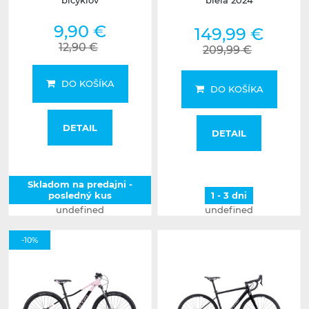
bicyklov
biela 2024
9,90 €
149,99 €
12,90 €
209,99 €
DO KOŠÍKA
DO KOŠÍKA
DETAIL
DETAIL
Skladom na predajni -
posledný kus
1 - 3 dni
undefined
undefined
-10%