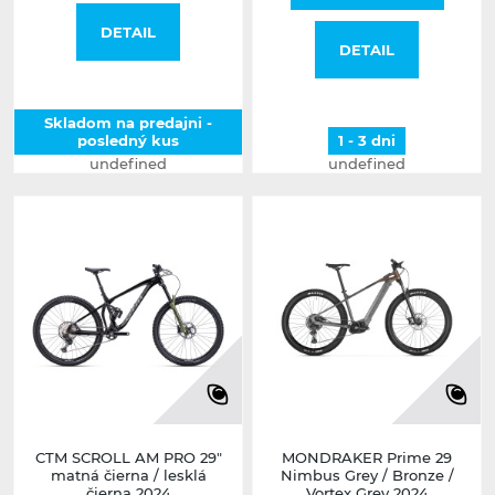
DETAIL
DETAIL
Skladom na predajni -
posledný kus
1 - 3 dni
undefined
undefined
CTM SCROLL AM PRO 29"
MONDRAKER Prime 29
matná čierna / lesklá
Nimbus Grey / Bronze /
čierna 2024
Vortex Grey 2024