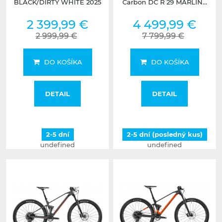
BLACK/DIRTY WHITE 2025
Carbon DC R 29 MARLIN...
2 399,99 €
4 499,99 €
2 999,99 €
7 799,99 €
DO KOŠÍKA
DO KOŠÍKA
DETAIL
DETAIL
2-5 dní
2-5 dní (posledný kus)
undefined
undefined