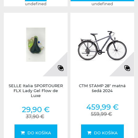
undefined
undefined
SELLE Italia SPORTOURER
CTM STAMP 28" matná
FLX Lady Gel Flow de
šedá 2024
Luxe
459,99 €
29,90 €
559,99 €
37,90 €
DO KOŠÍKA
DO KOŠÍKA