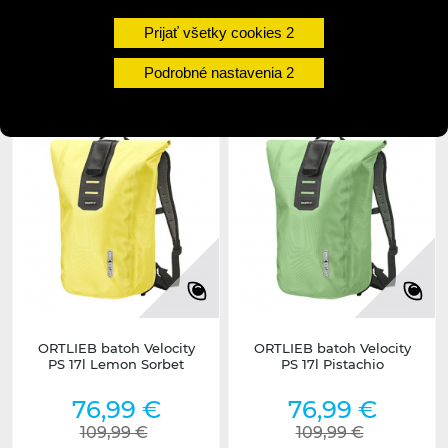
Prijať všetky cookies
2-5 dní
2-5 dní
Podrobné nastavenia
undefined
undefined
ORTLIEB batoh Velocity
ORTLIEB batoh Velocity
PS 17l Lemon Sorbet
PS 17l Pistachio
76,99 €
76,99 €
109,99 €
109,99 €