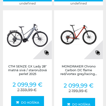
undefined
undefined
CTM SENZE GX Lady 28"
MONDRAKER Chrono
matná sivá / staroružová
Carbon DC flame
perleť 2025
red/vortex grey/racing...
2 099,99 €
2 099,99 €
2 359,99 €
2 199,99 €
DO KOŠÍKA
DO KOŠÍKA