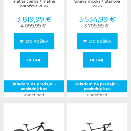
matná čierna / matná
tmavá modrá / titánová
oranžová 2026
2026
3 819,99 €
3 534,99 €
4 099,99 €
3 799,99 €
DO KOŠÍKA
DO KOŠÍKA
DETAIL
DETAIL
Skladom na predajni -
Skladom na predajni -
posledný kus
posledný kus
undefined
undefined