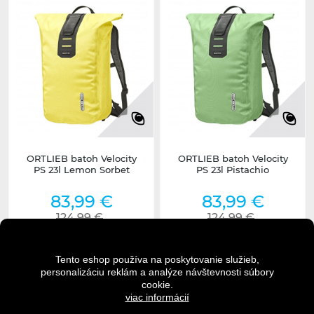
ORTLIEB batoh Velocity
ORTLIEB batoh Velocity
PS 23l Lemon Sorbet
PS 23l Pistachio
83,99 €
83,99 €
124,99 €
124,99 €
DO KOŠÍKA
DO KOŠÍKA
Tento eshop používa na poskytovanie služieb,
personalizáciu reklám a analýze návštevnosti súbory
cookie.
viac informácií
DETAIL
DETAIL