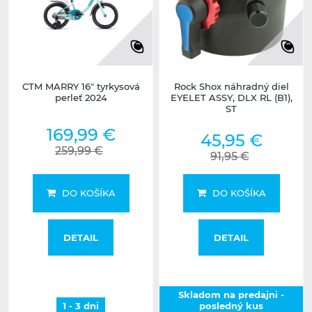
CTM MARRY 16" tyrkysová
Rock Shox náhradný diel
perleť 2024
EYELET ASSY, DLX RL (B1),
ST
169,99 €
45,95 €
259,99 €
91,95 €
DO KOŠÍKA
DO KOŠÍKA
DETAIL
DETAIL
Skladom na predajni -
1 - 3 dni
posledný kus