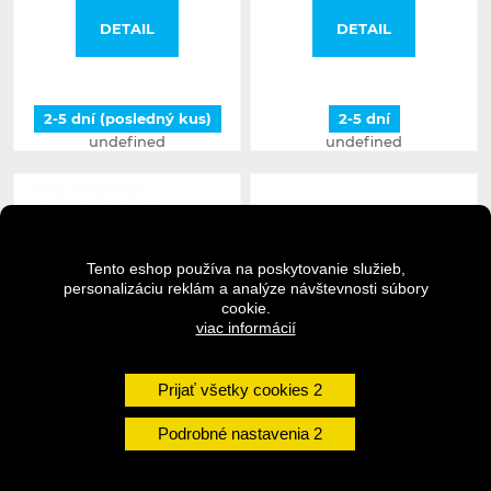
DETAIL
DETAIL
2-5 dní (posledný kus)
2-5 dní
undefined
undefined
Tento eshop používa na poskytovanie služieb,
personalizáciu reklám a analýze návštevnosti súbory
cookie.
viac informácií
Prijať všetky cookies
DARTMOOR predstavec
Podrobné nastavenia
DARTMOOR predstavec
Funky biely 35mm
Fury v.3 tyrkysový
45mm/31,8mm