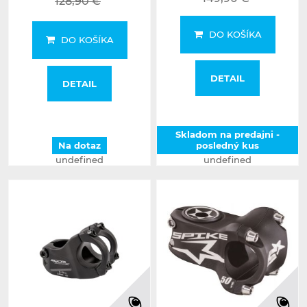
128,90 €
DO KOŠÍKA
DO KOŠÍKA
DETAIL
DETAIL
Skladom na predajni -
Na dotaz
posledný kus
undefined
undefined