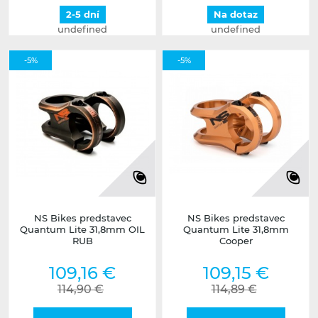
2-5 dní
Na dotaz
undefined
undefined
-5%
-5%
NS Bikes predstavec
NS Bikes predstavec
Quantum Lite 31,8mm OIL
Quantum Lite 31,8mm
RUB
Cooper
109,16 €
109,15 €
114,90 €
114,89 €