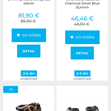
45mm
Chemical Small Blue
25,4mm
81,90 €
46,46 €
89,90 €
48,90 €
DO KOŠÍKA
DO KOŠÍKA
DETAIL
DETAIL
2-5 dní
2-5 dní
undefined
undefined
-5%