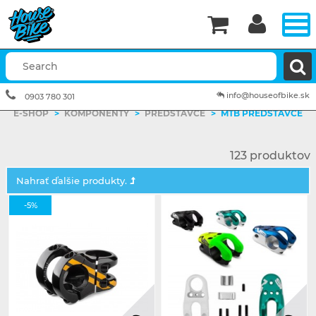


info@houseofbike.sk
0903 780 301
E-SHOP
>
KOMPONENTY
>
PREDSTAVCE
>
MTB PREDSTAVCE
123 produktov
Nahrať ďalšie produkty.
-5%