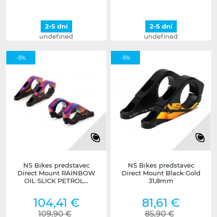
2-5 dní
2-5 dní
undefined
undefined
-5%
-5%
NS Bikes predstavec
NS Bikes predstavec
Direct Mount RAINBOW
Direct Mount Black Gold
OIL SLICK PETROL...
31,8mm
104,41 €
81,61 €
109,90 €
85,90 €