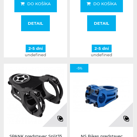
DO KOŠÍKA
DO KOŠÍKA
DETAIL
DETAIL
2-5 dní
2-5 dní
undefined
undefined
-5%
SPANK predstavec Split35
NS Bikes predstavec