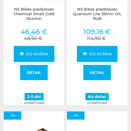
NS Bikes predstavec
NS Bikes predstavec
Chemical Small Gold
Quantum Lite 35mm OIL
25,4mm
RUB
46,46 €
109,16 €
48,90 €
114,90 €
DO KOŠÍKA
DO KOŠÍKA
DETAIL
DETAIL
2-5 dní
Na dotaz
undefined
undefined
-5%
-5%