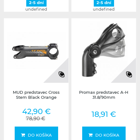
2-5 dní
2-5 dní
undefined
undefined
MUD predstavec Cross
Promax predstavec A-H
Stem Black Orange
31.8/90mm
42,90 €
18,91 €
78,90 €
DO KOŠÍKA
DO KOŠÍKA