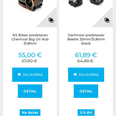
NS Bikes predstavec
Dartmoor predstavec
Chemical Big Oil Rub
Beetle 33mm/31,8mm
31,8mm
black
55,00 €
61,89 €
57,90 €
64,89 €
DO KOŠÍKA
DO KOŠÍKA
DETAIL
DETAIL
Na dotaz
2-5 dní