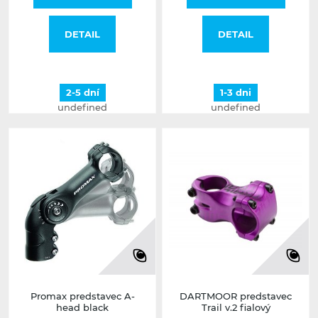
DETAIL
DETAIL
2-5 dní
1-3 dni
undefined
undefined
Promax predstavec A-
DARTMOOR predstavec
head black
Trail v.2 fialový