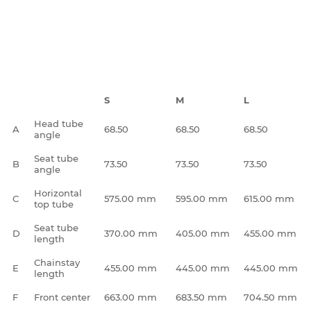
S
M
L
Head tube
A
68.50
68.50
68.50
angle
Seat tube
B
73.50
73.50
73.50
angle
Horizontal
C
575.00 mm
595.00 mm
615.00 mm
top tube
Seat tube
D
370.00 mm
405.00 mm
455.00 mm
length
Chainstay
E
455.00 mm
445.00 mm
445.00 mm
length
F
Front center
663.00 mm
683.50 mm
704.50 mm