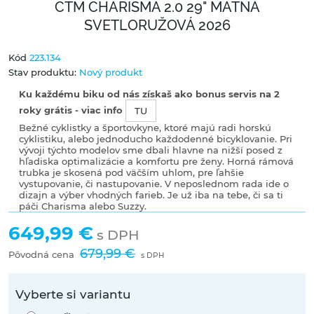
CTM CHARISMA 2.0 29" MATNÁ
SVETLORUŽOVÁ 2026
Kód
223.134
Stav produktu:
Nový produkt
Ku každému biku od nás získaš ako bonus servis na 2
roky grátis - viac info
TU
Bežné cyklistky a športovkyne, ktoré majú radi horskú
cyklistiku, alebo jednoducho každodenné bicyklovanie. Pri
vývoji týchto modelov sme dbali hlavne na nižší posed z
hľadiska optimalizácie a komfortu pre ženy. Horná rámová
trubka je skosená pod väčším uhlom, pre ľahšie
vystupovanie, či nastupovanie. V neposlednom rada ide o
dizajn a výber vhodných farieb. Je už iba na tebe, či sa ti
páči Charisma alebo Suzzy.
649,99 €
s DPH
679,99 €
Pôvodná cena
s DPH
Vyberte si variantu