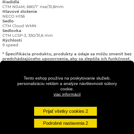
Riadidlá
CTM N04M, 680/1" rise/31,8mm
Hlavové zloženie
NECO H156
Sedlo
CTM Cloud WMN
Sedlovka
CTM LCSP-3, 350/31,6 mm
Rýchlosti
9 speed
* Špecifikácia produktu, produkty a údaje sa môžu zmeniť bez
predchádzajúceho upozornenia, aby sa zlepšila ich funkčnosť,
spoľahlivosť alebo dizajn.
Geometria:
Tento eshop používa na poskytovanie služieb,
personalizáciu reklám a analýze návštevnosti súbory
cookie.
viac informácií
Prijať všetky cookies
Podrobné nastavenia