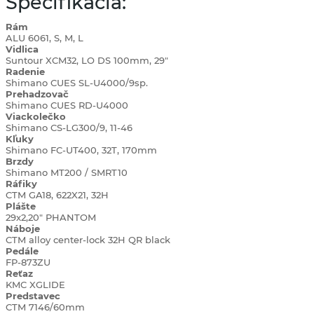
Špecifikácia:
Rám
ALU 6061, S, M, L
Vidlica
Suntour XCM32, LO DS 100mm, 29"
Radenie
Shimano CUES SL-U4000/9sp.
Prehadzovač
Shimano CUES RD-U4000
Viackolečko
Shimano CS-LG300/9, 11-46
Kľuky
Shimano FC-UT400, 32T, 170mm
Brzdy
Shimano MT200 / SMRT10
Ráfiky
CTM GA18, 622X21, 32H
Plášte
29x2,20" PHANTOM
Náboje
CTM alloy center-lock 32H QR black
Pedále
FP-873ZU
Reťaz
KMC XGLIDE
Predstavec
CTM 7146/60mm