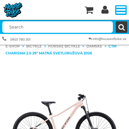


info@houseofbike.sk
0903 780 301
E-SHOP
>
BICYKLE
>
HORSKÉ BICYKLE
>
DÁMSKE
>
CTM
CHARISMA 2.0 29" MATNÁ SVETLORUŽOVÁ 2026