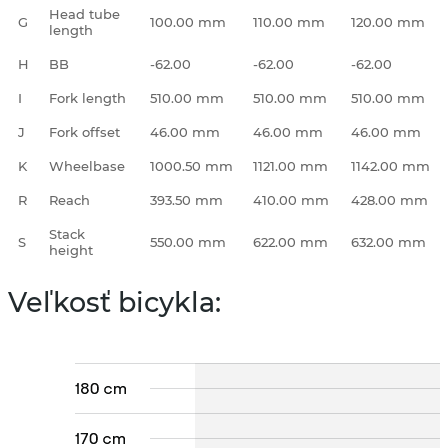
Head tube
G
100.00 mm
110.00 mm
120.00 mm
length
H
BB
-62.00
-62.00
-62.00
I
Fork length
510.00 mm
510.00 mm
510.00 mm
J
Fork offset
46.00 mm
46.00 mm
46.00 mm
K
Wheelbase
1000.50 mm
1121.00 mm
1142.00 mm
R
Reach
393.50 mm
410.00 mm
428.00 mm
Stack
S
550.00 mm
622.00 mm
632.00 mm
height
Veľkosť bicykla: