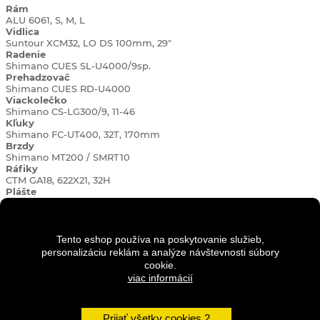
Rám
ALU 6061, S, M, L
Vidlica
Suntour XCM32, LO DS 100mm, 29"
Radenie
Shimano CUES SL-U4000/9sp.
Prehadzovač
Shimano CUES RD-U4000
Viackolečko
Shimano CS-LG300/9, 11-46
Kľuky
Shimano FC-UT400, 32T, 170mm
Brzdy
Shimano MT200 / SMRT10
Ráfiky
CTM GA18, 622X21, 32H
Plášte
29x2,20" PHANTOM
Náboje
CTM alloy center-lock 32H QR black
Pedále
Tento eshop používa na poskytovanie služieb,
FP-873ZU
personalizáciu reklám a analýze návštevnosti súbory
Reťaz
cookie.
KMC XGLIDE
viac informácií
Predstavec
CTM 7146/60mm
Riadidlá
CTM N04M, 680/1" rise/31,8mm
Prijať všetky cookies