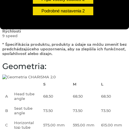
Hlavové zloženie
NECO H156
Podrobné nastavenia
Sedlo
CTM Cloud WMN
Sedlovka
CTM LCSP-3, 350/31,6 mm
Rýchlosti
9 speed
* Špecifikácia produktu, produkty a údaje sa môžu zmeniť bez
predchádzajúceho upozornenia, aby sa zlepšila ich funkčnosť,
spoľahlivosť alebo dizajn.
Geometria:
S
M
L
Head tube
A
68.50
68.50
68.50
angle
Seat tube
B
73.50
73.50
73.50
angle
Horizontal
C
575.00 mm
595.00 mm
615.00 mm
top tube