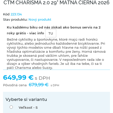
CTM CHARISMA 2.0 29" MATNÁ ČIERNA 2026
Kód
223.134
Stav produktu:
Nový produkt
Ku každému biku od nás získaš ako bonus servis na 2
roky grátis - viac info
TU
Bežné cyklistky a športovkyne, ktoré majú radi horskú
cyklistiku, alebo jednoducho každodenné bicyklovanie. Pri
vývoji týchto modelov sme dbali hlavne na nižší posed z
hľadiska optimalizácie a komfortu pre ženy. Horná rámová
trubka je skosená pod väčším uhlom, pre ľahšie
vystupovanie, či nastupovanie. V neposlednom rada ide o
dizajn a výber vhodných farieb. Je už iba na tebe, či sa ti
páči Charisma alebo Suzzy.
649,99 €
s DPH
679,99 €
Pôvodná cena
s DPH
Vyberte si variantu
Veľkosť -
S