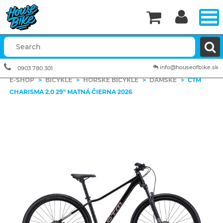


info@houseofbike.sk
0903 780 301
E-SHOP
>
BICYKLE
>
HORSKÉ BICYKLE
>
DÁMSKE
>
CTM
CHARISMA 2.0 29" MATNÁ ČIERNA 2026