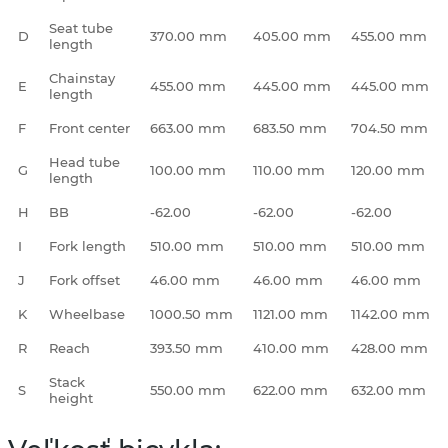
Seat tube
D
370.00 mm
405.00 mm
455.00 mm
length
Chainstay
E
455.00 mm
445.00 mm
445.00 mm
length
F
Front center
663.00 mm
683.50 mm
704.50 mm
Head tube
G
100.00 mm
110.00 mm
120.00 mm
length
H
BB
-62.00
-62.00
-62.00
I
Fork length
510.00 mm
510.00 mm
510.00 mm
J
Fork offset
46.00 mm
46.00 mm
46.00 mm
K
Wheelbase
1000.50 mm
1121.00 mm
1142.00 mm
R
Reach
393.50 mm
410.00 mm
428.00 mm
Stack
S
550.00 mm
622.00 mm
632.00 mm
height