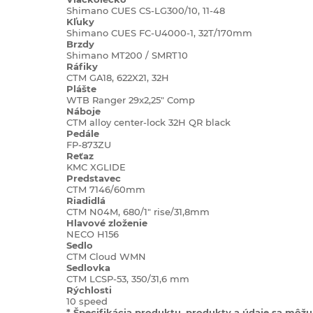
Shimano CUES CS-LG300/10, 11-48
Kľuky
Shimano CUES FC-U4000-1, 32T/170mm
Brzdy
Shimano MT200 / SMRT10
Ráfiky
CTM GA18, 622X21, 32H
Plášte
WTB Ranger 29x2,25" Comp
Náboje
CTM alloy center-lock 32H QR black
Pedále
FP-873ZU
Reťaz
KMC XGLIDE
Predstavec
CTM 7146/60mm
Riadidlá
CTM N04M, 680/1" rise/31,8mm
Hlavové zloženie
NECO H156
Sedlo
CTM Cloud WMN
Sedlovka
CTM LCSP-53, 350/31,6 mm
Rýchlosti
10 speed
* Špecifikácia produktu, produkty a údaje sa môžu 