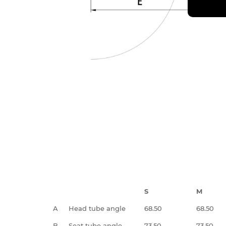
S
M
A
Head tube angle
68.50
68.50
B
Seat tube angle
73.50
73.50