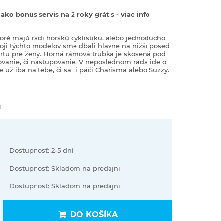
ko bonus servis na 2 roky grátis - viac info
toré majú radi horskú cyklistiku, alebo jednoducho
voji týchto modelov sme dbali hlavne na nižší posed
ortu pre ženy. Horná rámová trubka je skosená pod
ovanie, či nastupovanie. V neposlednom rada ide o
e už iba na tebe, či sa ti páči Charisma alebo Suzzy.
H
Dostupnosť: 2-5 dní
Dostupnosť: Skladom na predajni
Dostupnosť: Skladom na predajni
DO KOŠÍKA