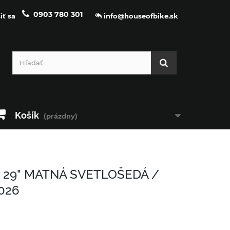
0903 780 301
iť sa
info@houseofbike.sk
Košík
(prázdny)
 29" MATNÁ SVETLOŠEDÁ /
026