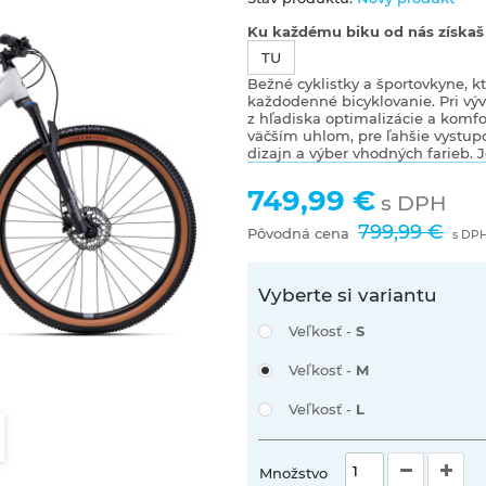
Ku každému biku od nás získaš a
TU
Bežné cyklistky a športovkyne, k
každodenné bicyklovanie. Pri vý
z hľadiska optimalizácie a komf
väčším uhlom, pre ľahšie vystup
dizajn a výber vhodných farieb. J
749,99 €
s DPH
799,99 €
Pôvodná cena
s DP
Vyberte si variantu
Veľkosť -
S
Veľkosť -
M
Veľkosť -
L
Množstvo