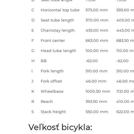
C
Horizontal top tube
575.00 mm
595.00 
D
Seat tube length
370.00 mm
405.00
E
Chainstay length
455.00 mm
445.00
F
Front center
663.00 mm
683.50 
G
Head tube length
100.00 mm
110.00 
H
BB
-62.00
-62.00
I
Fork length
510.00 mm
510.00 
J
Fork offset
46.00 mm
46.00 
K
Wheelbase
1000.50 mm
1121.00
R
Reach
393.50 mm
410.00
S
Stack height
550.00 mm
622.00 
Veľkosť bicykla: