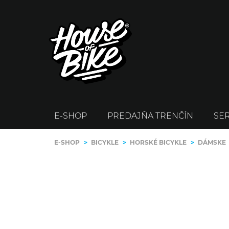
E-SHOP
PREDAJŇA TRENČÍN
SER
E-SHOP
>
BICYKLE
>
HORSKÉ BICYKLE
>
DÁMSKE