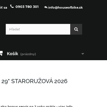
0903 780 301
iť sa
info@houseofbike.sk
Košík
(prázdny)
 29" STARORUŽOVÁ 2026
ko bonus servis na 2 roky grátis - viac info