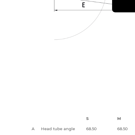
S
M
A
Head tube angle
68.50
68.50