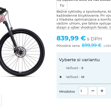
TU
Bežné cyklistky a športovkyne, k
každodenné bicyklovanie. Pri vý
z hľadiska optimalizácie a komf
väčším uhlom, pre ľahšie vystup
dizajn a výber vhodných farieb. J
839,99 €
s DPH
899,99 €
Pôvodná cena
s DP
Vyberte si variantu
Veľkosť -
S
Veľkosť -
M
Množstvo