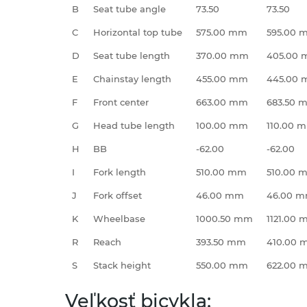
B
Seat tube angle
73.50
73.50
C
Horizontal top tube
575.00 mm
595.00 
D
Seat tube length
370.00 mm
405.00
E
Chainstay length
455.00 mm
445.00
F
Front center
663.00 mm
683.50 
G
Head tube length
100.00 mm
110.00 
H
BB
-62.00
-62.00
I
Fork length
510.00 mm
510.00 
J
Fork offset
46.00 mm
46.00 
K
Wheelbase
1000.50 mm
1121.00
R
Reach
393.50 mm
410.00
S
Stack height
550.00 mm
622.00 
Veľkosť bicykla: