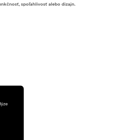
nkčnosť, spoľahlivosť alebo dizajn.
lýze