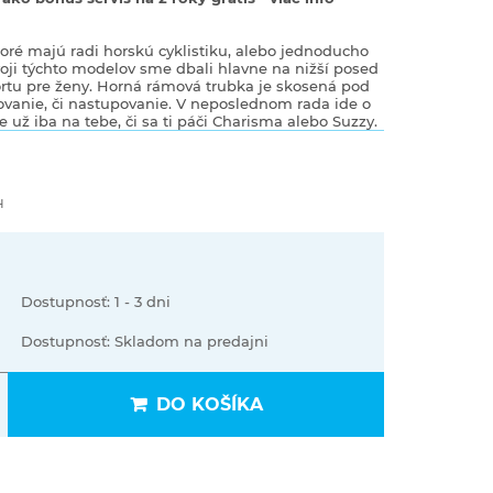
toré majú radi horskú cyklistiku, alebo jednoducho
voji týchto modelov sme dbali hlavne na nižší posed
ortu pre ženy. Horná rámová trubka je skosená pod
ovanie, či nastupovanie. V neposlednom rada ide o
e už iba na tebe, či sa ti páči Charisma alebo Suzzy.
H
Dostupnosť: 1 - 3 dni
Dostupnosť: Skladom na predajni
DO KOŠÍKA