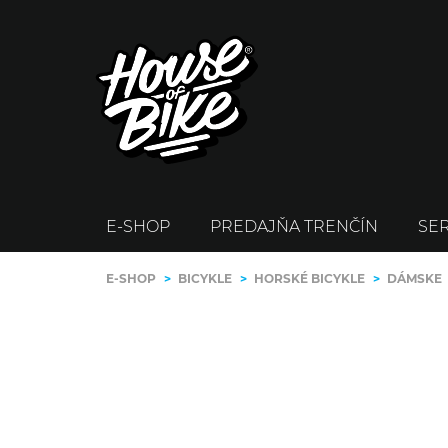
E-SHOP
PREDAJŇA TRENČÍN
SER
E-SHOP
>
BICYKLE
>
HORSKÉ BICYKLE
>
DÁMSKE