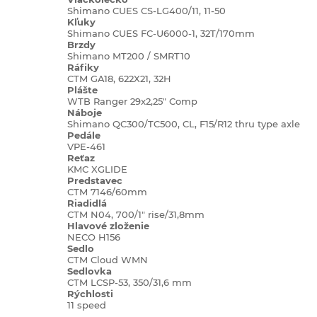
Shimano CUES CS-LG400/11, 11-50
Kľuky
Shimano CUES FC-U6000-1, 32T/170mm
Brzdy
Shimano MT200 / SMRT10
Ráfiky
CTM GA18, 622X21, 32H
Plášte
WTB Ranger 29x2,25" Comp
Náboje
Shimano QC300/TC500, CL, F15/R12 thru type axle
Pedále
VPE-461
Reťaz
KMC XGLIDE
Predstavec
CTM 7146/60mm
Riadidlá
CTM N04, 700/1" rise/31,8mm
Hlavové zloženie
NECO H156
Sedlo
CTM Cloud WMN
Sedlovka
CTM LCSP-53, 350/31,6 mm
Rýchlosti
11 speed