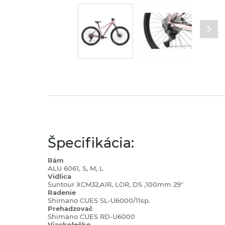
Špecifikácia:
Rám
ALU 6061, S, M, L
Vidlica
Suntour XCM32,AIR, LOR, DS ,100mm 29"
Radenie
Shimano CUES SL-U6000/11sp.
Prehadzovač
Shimano CUES RD-U6000
Viackolečko