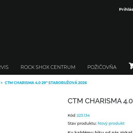
Prihlás
VIS
ROCK SHOX CENTRUM
POŽIČOVŇA
>
CTM CHARISMA 4.0 29" STARORUŽOVÁ 2026
CTM CHARISMA 4.0
Kód
223.134
Stav produktu:
Nový produkt
Ku každému biku od nás získaš a