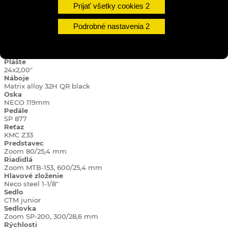
Shimano MFTZ 500/7,14-34
Prijať všetky cookies
Kľuky
Lasco, 34T, 150mm
Podrobné nastavenia
Brzdy
Alhonga V-brake
Ráfiky
RMX 20, 507X20, 32H, black
Plášte
24x2,00"
Náboje
Matrix alloy 32H QR black
Oska
NECO 119mm
Pedále
SP 877
Reťaz
KMC Z33
Predstavec
Zoom 80/25,4 mm
Riadidlá
Zoom MTB-153, 600/25,4 mm
Hlavové zloženie
Neco steel 1-1/8"
Sedlo
CTM junior
Sedlovka
Zoom SP-200, 300/28,6 mm
Rýchlosti