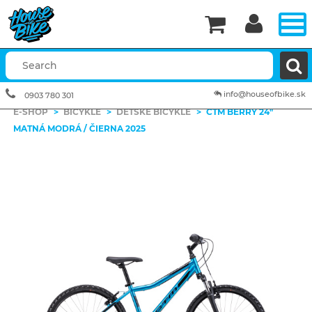


info@houseofbike.sk
0903 780 301
E-SHOP
>
BICYKLE
>
DETSKÉ BICYKLE
>
CTM BERRY 24"
MATNÁ MODRÁ / ČIERNA 2025