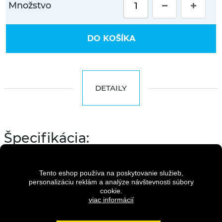
Množstvo
DO KOŠÍKA
DETAILY
Špecifikácia:
Rám
Hi-Ten, 13"
Vidlica
Tento eshop používa na poskytovanie služieb,
Suntour M3010, 24"
personalizáciu reklám a analýze návštevnosti súbory
Radenie
cookie.
Shimano RV 300/7 speed
viac informácií
Prehadzovač
Shimano Tourney RD-TY200
Viackolečko