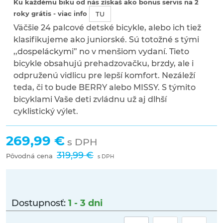
Ku každému biku od nás získaš ako bonus servis na 2
roky grátis - viac info
TU
Väčšie 24 palcové detské bicykle, alebo ich tiež
klasifikujeme ako juniorské. Sú totožné s tými
,,dospeláckymi” no v menšiom vydaní. Tieto
bicykle obsahujú prehadzovačku, brzdy, ale i
odpruženú vidlicu pre lepší komfort. Nezáleží
teda, či to bude BERRY alebo MISSY. S týmito
bicyklami Vaše deti zvládnu už aj dlhší
cyklistický výlet.
269,99 €
s DPH
319,99 €
Pôvodná cena
s DPH
Dostupnosť:
1 - 3 dni