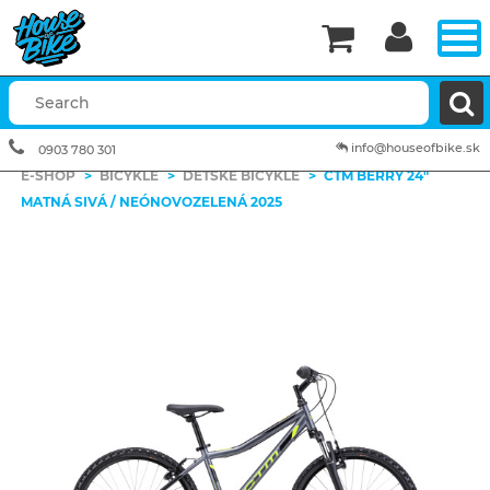


info@houseofbike.sk
0903 780 301
E-SHOP
>
BICYKLE
>
DETSKÉ BICYKLE
>
CTM BERRY 24"
MATNÁ SIVÁ / NEÓNOVOZELENÁ 2025