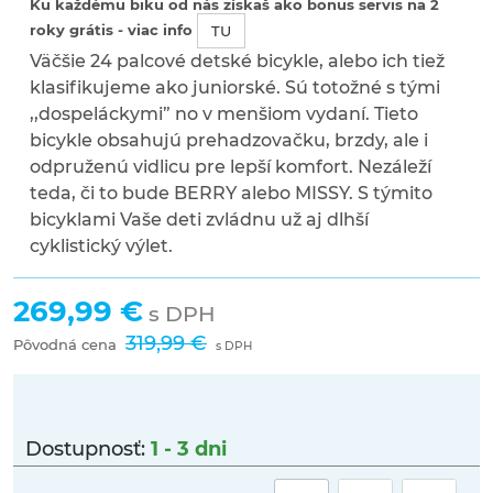
Ku každému biku od nás získaš ako bonus servis na 2
roky grátis - viac info
TU
Väčšie 24 palcové detské bicykle, alebo ich tiež
klasifikujeme ako juniorské. Sú totožné s tými
,,dospeláckymi” no v menšiom vydaní. Tieto
bicykle obsahujú prehadzovačku, brzdy, ale i
odpruženú vidlicu pre lepší komfort. Nezáleží
teda, či to bude BERRY alebo MISSY. S týmito
bicyklami Vaše deti zvládnu už aj dlhší
cyklistický výlet.
269,99 €
s DPH
319,99 €
Pôvodná cena
s DPH
Dostupnosť:
1 - 3 dni