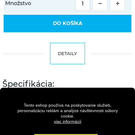
Množstvo
DO KOŠÍKA
DETAILY
Špecifikácia:
Rám
Hi-Ten, 13"
Vidlica
Tento eshop používa na poskytovanie služieb,
Suntour M3010, 24"
personalizáciu reklám a analýze návštevnosti súbory
Radenie
cookie.
Shimano RV 300/7 speed
viac informácií
Prehadzovač
Shimano Tourney RD-TY200
Viackolečko