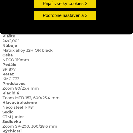
Shimano MFTZ 500/7,14-34
Prijať všetky cookies
Kľuky
Lasco, 34T, 150mm
Podrobné nastavenia
Brzdy
Alhonga V-brake
Ráfiky
RMX 20, 507X20, 32H, black
Plášte
24x2,00"
Náboje
Matrix alloy 32H QR black
Oska
NECO 119mm
Pedále
SP 877
Reťaz
KMC Z33
Predstavec
Zoom 80/25,4 mm
Riadidlá
Zoom MTB-153, 600/25,4 mm
Hlavové zloženie
Neco steel 1-1/8"
Sedlo
CTM junior
Sedlovka
Zoom SP-200, 300/28,6 mm
Rýchlosti