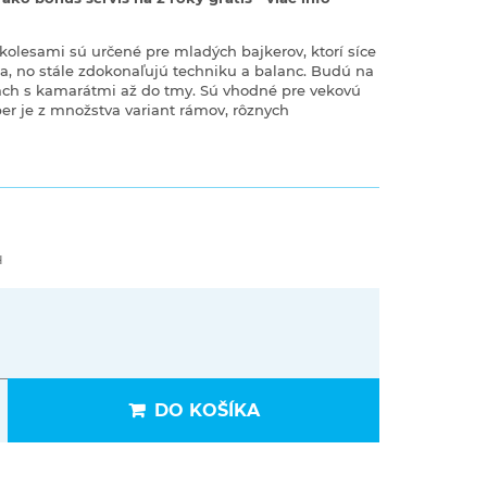
 kolesami sú určené pre mladých bajkerov, ktorí síce
, no stále zdokonaľujú techniku a balanc. Budú na
ciach s kamarátmi až do tmy. Sú vhodné pre vekovú
ber je z množstva variant rámov, rôznych
H
DO KOŠÍKA