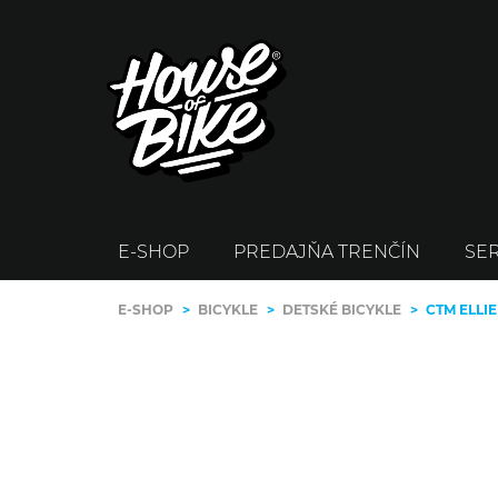
E-SHOP
PREDAJŇA TRENČÍN
SER
E-SHOP
>
BICYKLE
>
DETSKÉ BICYKLE
>
CTM ELLI