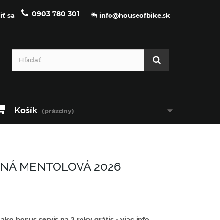
0903 780 301
iť sa
info@houseofbike.sk
Košík
(prázdny)
TNÁ MENTOLOVÁ 2026
ko bonus servis na 2 roky grátis - viac info