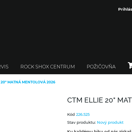
Prihlás
VIS
ROCK SHOX CENTRUM
POŽIČOVŇA
E 20" MATNÁ MENTOLOVÁ 2026
CTM ELLIE 20" MA
Kód
226.525
Stav produktu:
Nový produkt
Ku každému biku od nás získaš a