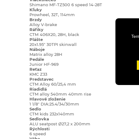
Shimano MF-TZ500 6 speed 14-28T
Kľuky
Prowheel, 32T, 114mm
Brzdy
Alloy V-brake
Ráfiky
CTM 406X20, 28H, black
Ten
Plášte
20x1.95" 30TPI skinwall
Náboje
Matrix alloy 28H
Pedále
Junior HF-969
Reťaz
KMC Z33
Predstavec
CTM Alloy 60/25,4 mm
Riadidlá
CTM alloy 540mm 40mm rise
Hlavové zloženie
1 1/8" DIA:25.4/34/30mm
Sedlo
CTM kids 232x140mm
Sedlovka
ALU seatpost Ø27,2 x 200mm
Rýchlosti
6 speed
Váha