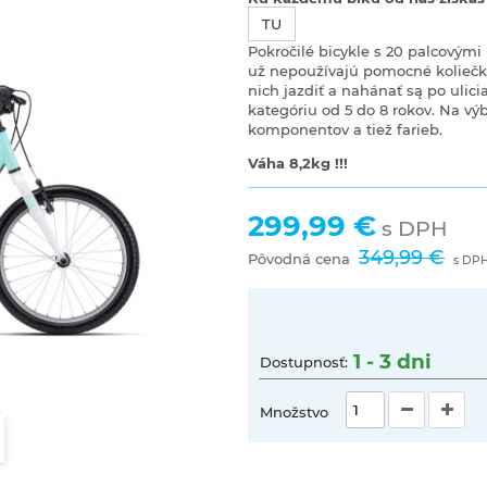
TU
Pokročilé bicykle s 20 palcovými
už nepoužívajú pomocné koliečka
nich jazdiť a nahánať są po uli
kategóriu od 5 do 8 rokov. Na vý
komponentov a tiež farieb.
Váha 8,2kg !!!
299,99 €
s DPH
349,99 €
Pôvodná cena
s DP
1 - 3 dni
Dostupnosť:
Množstvo