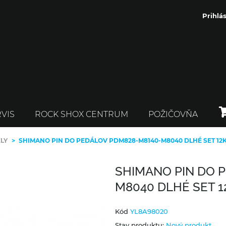
Prihlás
VIS
ROCK SHOX CENTRUM
POŽIČOVŇA
ELY
>
SHIMANO PIN DO PEDÁLOV PDM828-M8140-M8040 DLHÉ SET 12
SHIMANO PIN DO 
M8040 DLHÉ SET 1
Kód
YL8A98020
Stav produktu:
Nový produkt