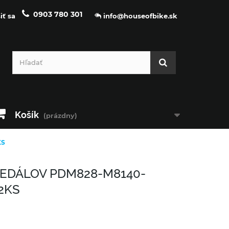
0903 780 301
iť sa
info@houseofbike.sk
Košík
(prázdny)
KS
PEDÁLOV PDM828-M8140-
2KS