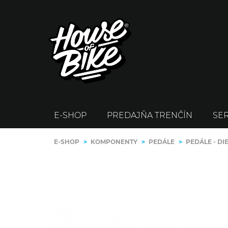
E-SHOP
PREDAJŇA TRENČÍN
SER
E-SHOP
>
KOMPONENTY
>
PEDÁLE
>
PEDÁLE - DI