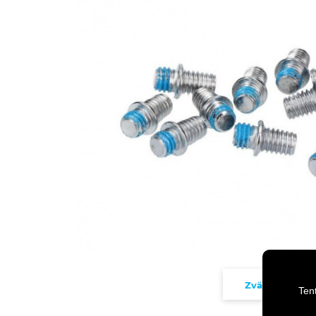
Zväčšiť
Ten