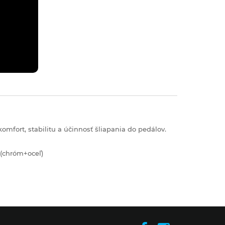
omfort, stabilitu a účinnosť šliapania do pedálov.
a (chróm+oceľ)