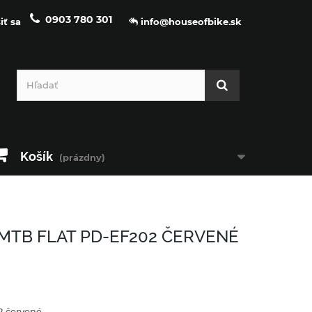
0903 780 301
iť sa
info@houseofbike.sk
Košík
(prázdny)
MTB FLAT PD-EF202 ČERVENÉ
 červené