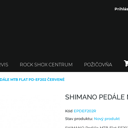
Prihlás
VIS
ROCK SHOX CENTRUM
POŽIČOVŇA
DÁLE MTB FLAT PD-EF202 ČERVENÉ
SHIMANO PEDÁLE 
Kód
EPDEF202R
Stav produktu:
Nový produkt
SHIMANO Pedále MTB Flat EF202