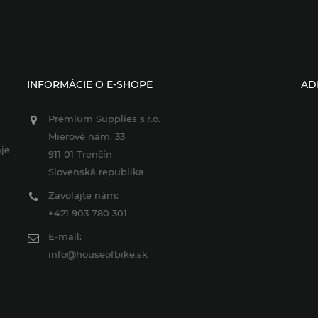
INFORMÁCIE O E-SHOPE
AD
Premium Supplies s.r.o.
Mierové nám. 33
je
911 01 Trenčín
Slovenská republika
Zavolajte nám:
+421 903 780 301
E-mail:
info@houseofbike.sk