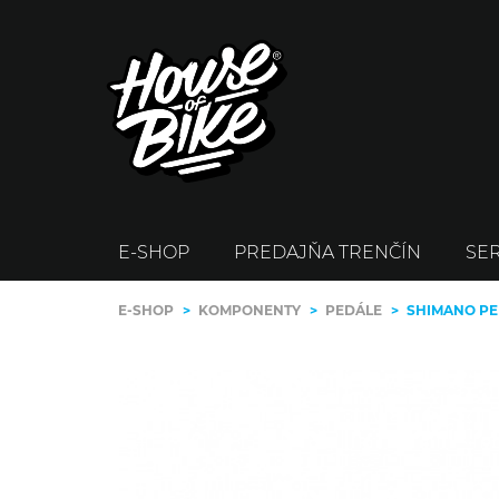
E-SHOP
PREDAJŇA TRENČÍN
SER
E-SHOP
>
KOMPONENTY
>
PEDÁLE
>
SHIMANO PE