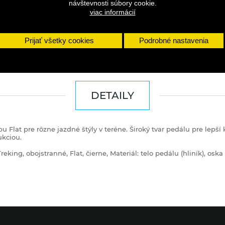
návštevnosti súbory cookie.
viac informácií
Prijať všetky cookies
Podrobné nastavenia
DETAILY
at pre rôzne jazdné štýly v teréne. Široký tvar pedálu pre lepší k
kciou.
eking, obojstranné, Flat, čierne, Materiál: telo pedálu (hliník), osk