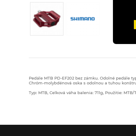
Pedále MTB PD-EF202 bez zámku. Odolné pedále typu Fl
Chróm-molybdénová oska s odolnou a tuhou konštru
Typ: MTB, Celková váha balenia: 711g, Použitie: MTB/Tr