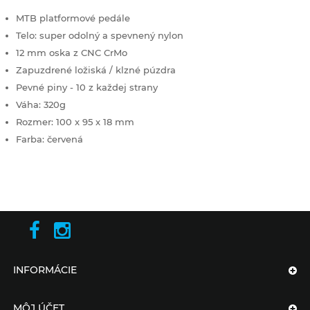
MTB platformové pedále
Telo: super odolný a spevnený nylon
12 mm oska z CNC CrMo
Zapuzdrené ložiská / klzné púzdra
Pevné piny - 10 z každej strany
Váha: 320g
Rozmer: 100 x 95 x 18 mm
Farba: červená
INFORMÁCIE
MÔJ ÚČET