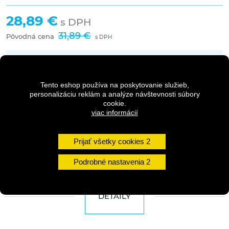
28,89 €
s DPH
31,89 €
Pôvodná cena
s DPH
Dostupnosť:
1 - 3 dni
Tento eshop používa na poskytovanie služieb,
personalizáciu reklám a analýze návštevnosti súbory
cookie.
Množstvo
viac informácií
Prijať všetky cookies
DO KOŠÍKA
Podrobné nastavenia
DETAILY