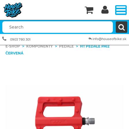


info@houseofbike.sk
0903 780 301
E-SHOP
>
KOMPONENTY
>
PEDÁLE
>
HT PEDÁLE PA12
ČERVENÁ