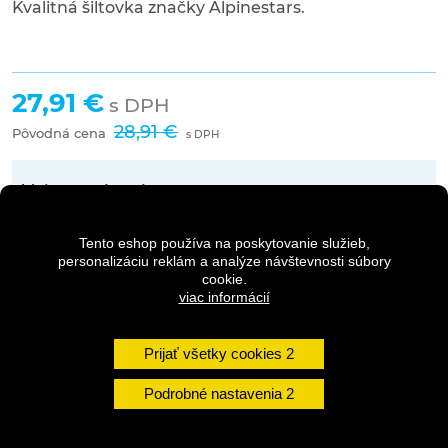
Kvalitná
šiltovka
značky
Alpinestars
.
27,91 €
s DPH
28,91 €
Pôvodná cena
s DPH
Vyberte si variantu
Veľkosť -
S-M
Tento eshop používa na poskytovanie služieb,
Dostupnosť: 2-5 dní
personalizáciu reklám a analýze návštevnosti súbory
cookie.
viac informácií
Veľkosť -
L-XL
Dostupnosť: 2-5 dní
Prijať všetky cookies
Podrobné nastavenia
Množstvo