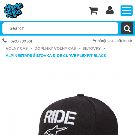


info@houseofbike.sk
0903 780 301
VOĽNÝ ČAS
>
DOPLNKY VOĽNÝ ČAS
>
ŠILTOVKY
>
ALPINESTARS ŠILTOVKA RIDE CURVE FLEXFIT BLACK