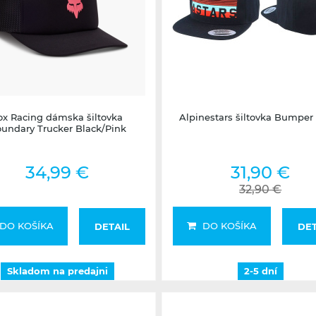
Skladom na predajni
2-5 dní
ox Racing dámska šiltovka
Alpinestars šiltovka Bumper
undary Trucker Black/Pink
34,99 €
31,90 €
32,90 €
DO KOŠÍKA
DO KOŠÍKA
DETAIL
DET
Skladom na predajni
2-5 dní