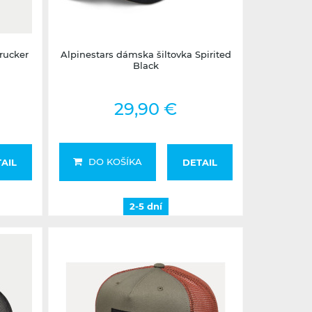
2-5 dní
rucker
Alpinestars dámska šiltovka Spirited
Black
29,90 €
DO KOŠÍKA
AIL
DETAIL
2-5 dní