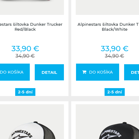
2-5 dní
2-5 dní
estars šiltovka Dunker Trucker
Alpinestars šiltovka Dunker T
Red/Black
Black/White
33,90 €
33,90 €
34,90 €
34,90 €
DO KOŠÍKA
DO KOŠÍKA
DETAIL
DET
2-5 dní
2-5 dní