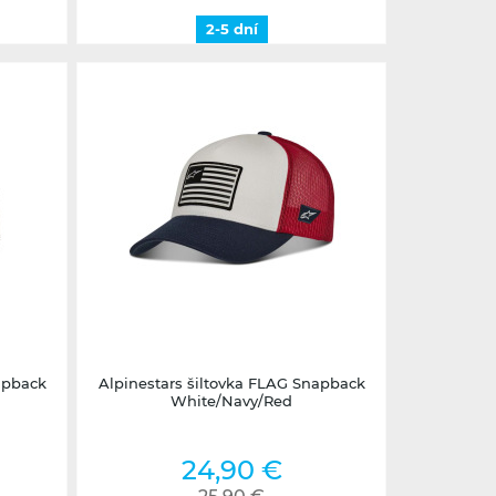
2-5 dní
2-5 dní
apback
Alpinestars šiltovka FLAG Snapback
White/Navy/Red
24,90 €