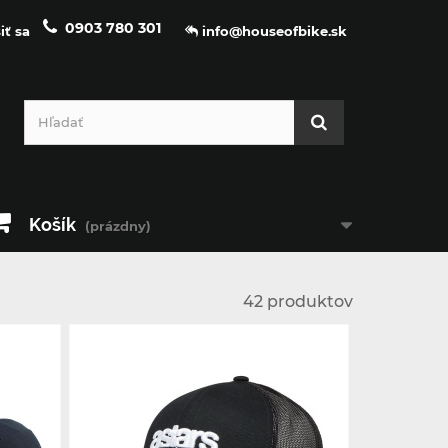
0903 780 301
iť sa
info@houseofbike.sk
Košík
(prázdny)
42 produktov