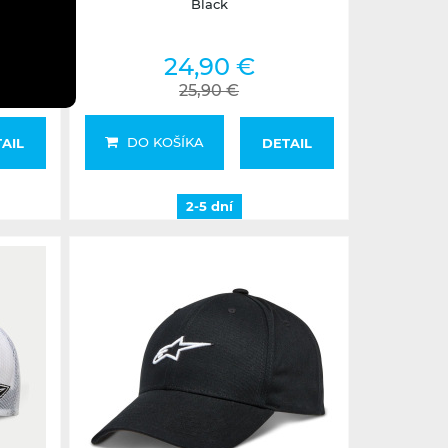
Black
24,90 €
25,90 €
DO KOŠÍKA
AIL
DETAIL
2-5 dní