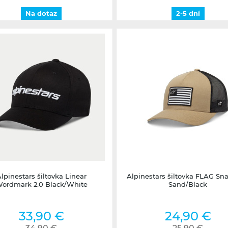
Na dotaz
2-5 dní
2-5 dní
2-5 dní
lpinestars šiltovka Linear
Alpinestars šiltovka FLAG Sn
ordmark 2.0 Black/White
Sand/Black
33,90 €
24,90 €