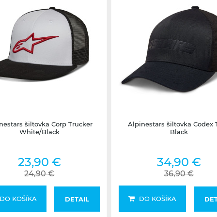
Na dotaz
2-5 dní
nestars šiltovka Corp Trucker
Alpinestars šiltovka Codex 
White/Black
Black
23,90 €
34,90 €
24,90 €
36,90 €
DO KOŠÍKA
DO KOŠÍKA
DETAIL
DET