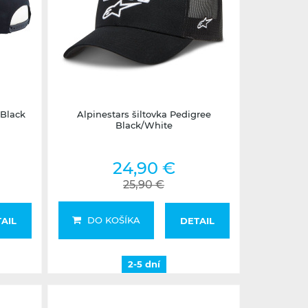
2-5 dní
 Black
Alpinestars šiltovka Pedigree
Black/White
24,90 €
25,90 €
DO KOŠÍKA
AIL
DETAIL
2-5 dní