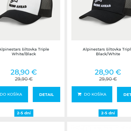
2-5 dní
2-5 dní
Alpinestars šiltovka Triple
Alpinestars šiltovka Trip
White/Black
Black/White
28,90 €
28,90 €
29,90 €
29,90 €
DO KOŠÍKA
DO KOŠÍKA
DETAIL
DET
2-5 dní
2-5 dní