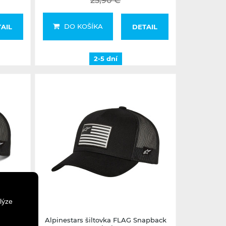
25,90 €
DO KOŠÍKA
AIL
DETAIL
2-5 dní
2-5 dní
lýze
apback
Alpinestars šiltovka FLAG Snapback