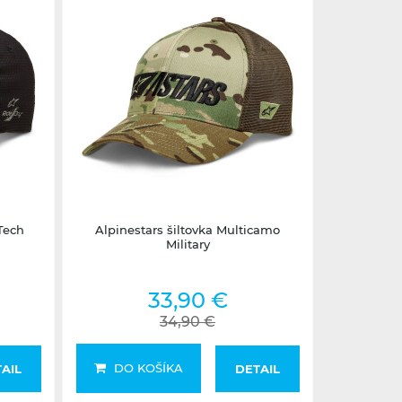
2-5 dní
Tech
Alpinestars šiltovka Multicamo
Military
33,90 €
34,90 €
DO KOŠÍKA
AIL
DETAIL