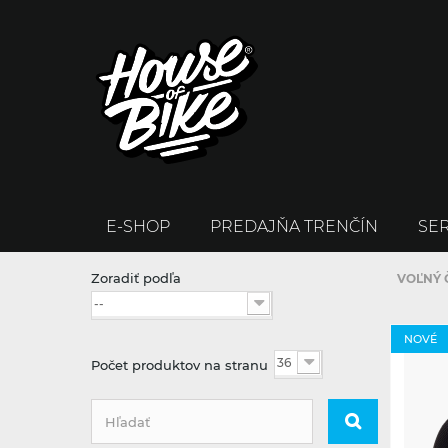
E-SHOP
PREDAJŇA TRENČÍN
SER
Zoradiť podľa
VOĽNÝ 
--
NOVÉ
36
Počet produktov na stranu