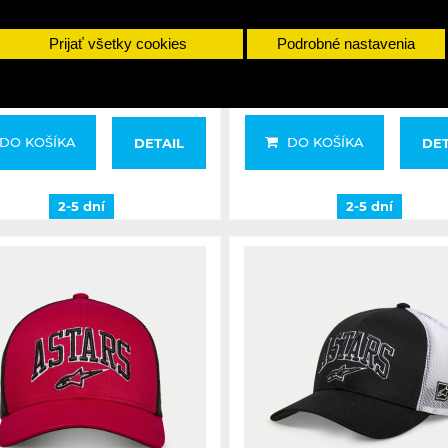
Navy/ Grey
Military/Black
Prijať všetky cookies
Podrobné nastavenia
24,90 €
24,90 €
25,90 €
25,90 €
DO KOŠÍKA
DO KOŠÍKA
DETAIL
DET
2-5 dní
2-5 dní