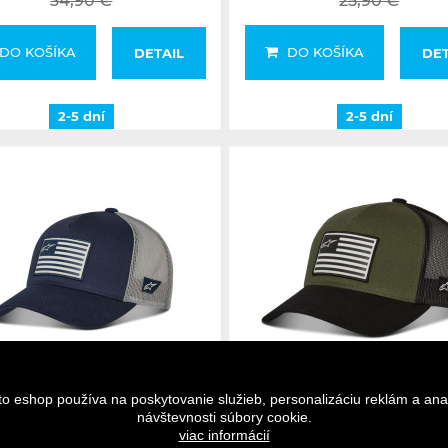
34,90 €
25,90 €
DO KOŠÍKA
DO KOŠÍKA
DETAIL
DET
2-5 dní
2-5 dní
2-5 dní
2-5 dní
to eshop používa na poskytovanie služieb, personalizáciu reklám a ana
návštevnosti súbory cookie.
viac informácií
estars šiltovka FLAG Snapback
Alpinestars šiltovka FLAG Sn