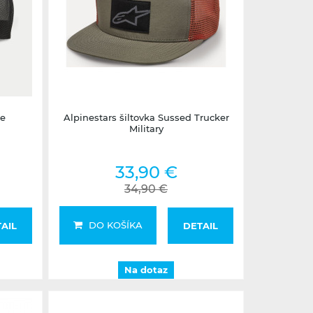
Na dotaz
le
Alpinestars šiltovka Sussed Trucker
Military
33,90 €
34,90 €
DO KOŠÍKA
AIL
DETAIL
Na dotaz