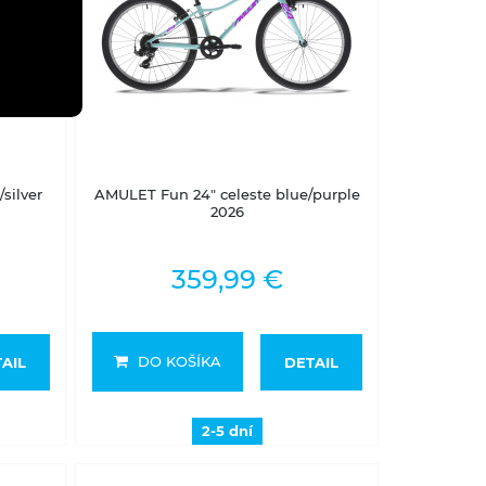
2-5 dní
silver
AMULET Fun 24" celeste blue/purple
2026
359,99 €
DO KOŠÍKA
AIL
DETAIL
2-5 dní