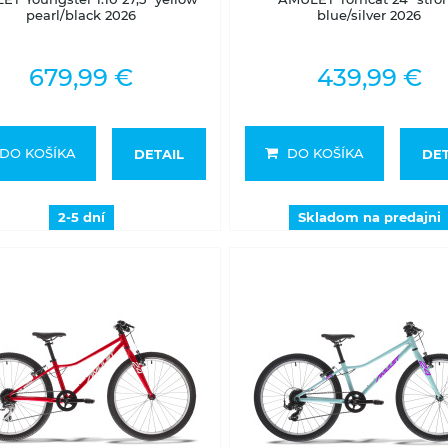
pearl/black 2026
blue/silver 2026
679,99 €
439,99 €
DO KOŠÍKA
DO KOŠÍKA
DETAIL
DET
2-5 dní
Skladom na predajni