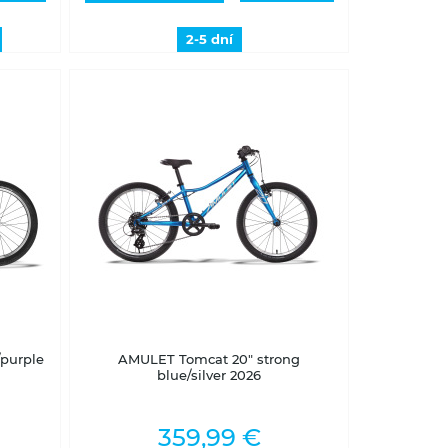
2-5 dní
2-5 dní
/purple
AMULET Tomcat 20" strong
blue/silver 2026
359,99 €