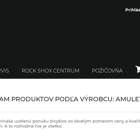
Prihlás
VIS
ROCK SHOX CENTRUM
POŽIČOVŇA
AM PRODUKTOV PODĽA VÝROBCU: AMULE
rináša ucelenú ponuku bicyklov so skvelým pomerom ceny a kvalit
m.
A to rozhodne nie je všetko.