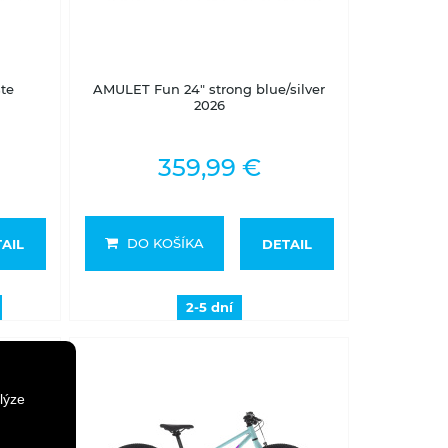
2-5 dní
te
AMULET Fun 24" strong blue/silver
2026
359,99 €
DO KOŠÍKA
AIL
DETAIL
2-5 dní
lýze