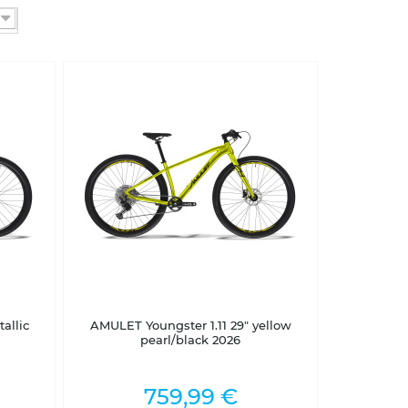
2-5 dní
allic
AMULET Youngster 1.11 29" yellow
pearl/black 2026
759,99 €