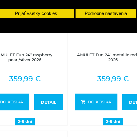
Prijať všetky cookies
Podrobné nastavenia
2-5 dní
2-5 dní
MULET Fun 24" raspberry
AMULET Fun 24" metallic red/
pearl/silver 2026
2026
359,99 €
359,99 €
DO KOŠÍKA
DO KOŠÍKA
DETAIL
DET
2-5 dní
2-5 dní