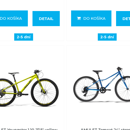
DO KOŠÍKA
DO KOŠÍKA
DETAIL
DET
2-5 dní
2-5 dní
2-5 dní
Skladom na predajni
T Youngster 1.10 27,5" yellow
AMULET Tomcat 24" stro