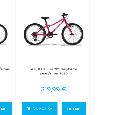
2-5 dní
silver
AMULET Fun 20" raspberry
pearl/silver 2026
319,99 €
DO KOŠÍKA
AIL
DETAIL