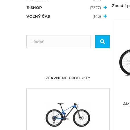
Zoradiť p
E-SHOP
(7327)
VOĽNÝ ČAS
(143)
ZĽAVNENÉ PRODUKTY
AMU