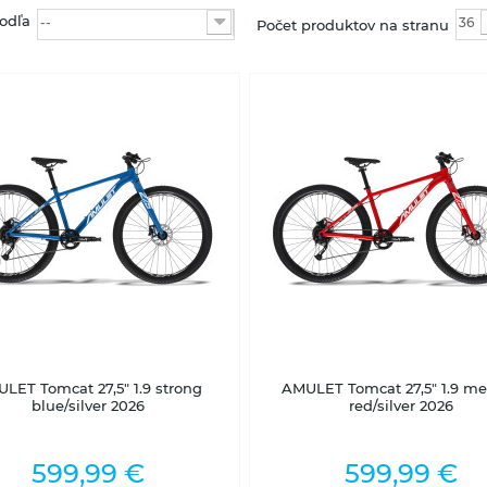
odľa
--
36
Počet produktov na stranu
2-5 dní
2-5 dní
LET Tomcat 27,5" 1.9 strong
AMULET Tomcat 27,5" 1.9 met
blue/silver 2026
red/silver 2026
599,99 €
599,99 €