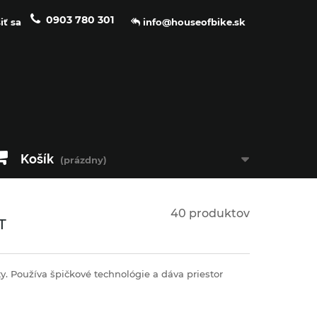
0903 780 301
iť sa
info@houseofbike.sk
Košík
(prázdny)
40 produktov
T
y.
Používa špičkové technológie a dáva priestor