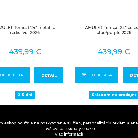
2-5 dní
Skladom na predajni
ULET Tomcat 24" metallic
AMULET Tomcat 24" celes
red/silver 2026
blue/purple 2026
439,99 €
439,99 €
DO KOŠÍKA
DO KOŠÍKA
DETAIL
DET
2-5 dní
Skladom na predajni
to eshop používa na poskytovanie služieb, personalizáciu reklám a ana
návštevnosti súbory cookie.
viac informácií