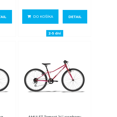
DO KOŠÍKA
AIL
DETAIL
2-5 dní
2-5 dní
ng
AMULET Tomcat 24" raspberry