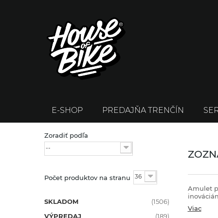
E-SHOP
PREDAJŇA TRENČÍN
SER
Zoradiť podľa
--
ZOZN
36
Počet produktov na stranu
Amulet p
inováciá
SKLADOM
(1506)
Viac
VÝPREDAJ
(189)