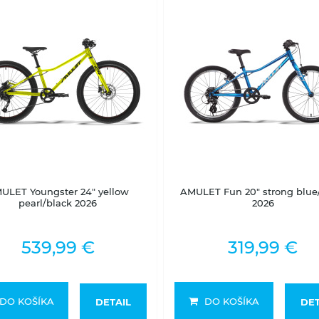
Skladom na predajni
Skladom na predajni
ULET Youngster 24" yellow
AMULET Fun 20" strong blue/
pearl/black 2026
2026
539,99 €
319,99 €
DO KOŠÍKA
DO KOŠÍKA
DETAIL
DET