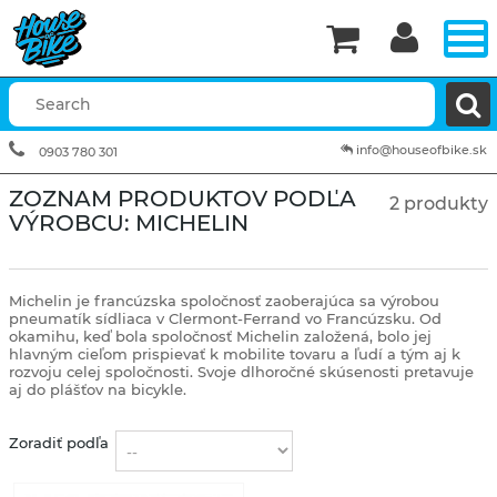


info@houseofbike.sk
0903 780 301
ZOZNAM PRODUKTOV PODĽA
2 produkty
VÝROBCU: MICHELIN
Michelin je francúzska spoločnosť zaoberajúca sa výrobou
pneumatík sídliaca v Clermont-Ferrand vo Francúzsku. Od
okamihu, keď bola spoločnosť Michelin založená, bolo jej
hlavným cieľom prispievať k mobilite tovaru a ľudí a tým aj k
rozvoju celej spoločnosti. Svoje dlhoročné skúsenosti pretavuje
aj do plášťov na bicykle.
Zoradiť podľa