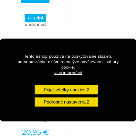
1 - 3 dni
undefined
Tento eshop používa na poskytovanie služieb,
personalizáciu reklám a analýze návštevnosti súbory
cookie.
viac informácií
Prijať všetky cookies
Podrobné nastavenia
MICHELIN Plášť COUNTRY
DRY2 26x2.00 (52-559)
30TPI 590g
20,95 €