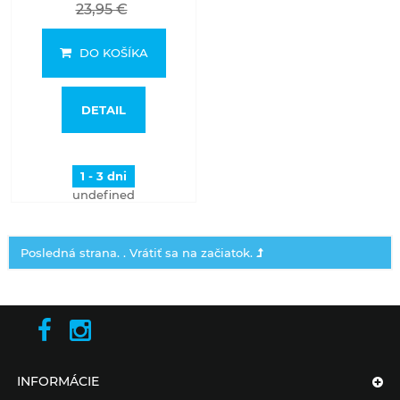
23,95 €
DO KOŠÍKA
DETAIL
1 - 3 dni
undefined
Posledná strana. .
Vrátiť sa na začiatok.
INFORMÁCIE