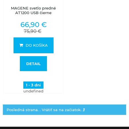
MAGENE svetlo predné
AT1200 USB čierne
66,90 €
75,90 €
DO KOŠÍKA
DETAIL
1 - 3 dni
undefined
Posledná strana. .
Vrátiť sa na začiatok.