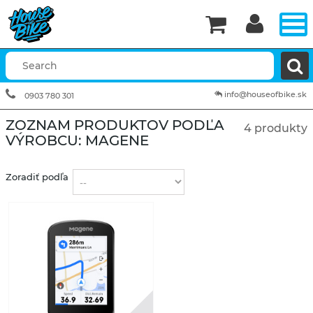


info@houseofbike.sk
0903 780 301
ZOZNAM PRODUKTOV PODĽA
4 produkty
VÝROBCU: MAGENE
Zoradiť podľa