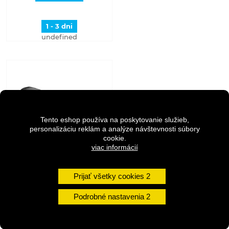
1 - 3 dni
undefined
Tento eshop používa na poskytovanie služieb,
personalizáciu reklám a analýze návštevnosti súbory
cookie.
viac informácií
Prijať všetky cookies
MAGENE svetlo predné
AT1600 USB čierne
Podrobné nastavenia
78,90 €
88,90 €