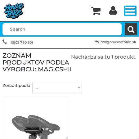


info@houseofbike.sk
0903 780 301
ZOZNAM
Nachádza sa tu 1 produkt.
PRODUKTOV PODĽA
VÝROBCU: MAGICSHINE
Zoradiť podľa