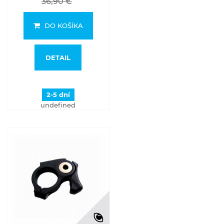
36,90 €
DO KOŠÍKA
DETAIL
2-5 dní
undefined