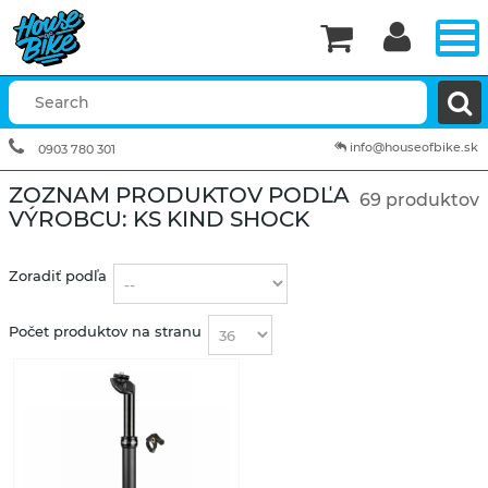


info@houseofbike.sk
0903 780 301
ZOZNAM PRODUKTOV PODĽA
69 produktov
VÝROBCU: KS KIND SHOCK
Zoradiť podľa
Počet produktov na stranu