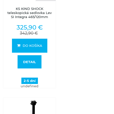
KS KIND SHOCK
teleskopická sedlovka Lev
SI Integra 465/120mm
325,90 €
342,90 €
DO KOŠÍKA
DETAIL
2-5 dní
undefined