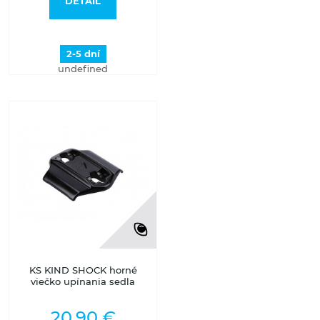
DETAIL
2-5 dní
undefined
KS KIND SHOCK horné
viečko upínania sedla
20,90 €