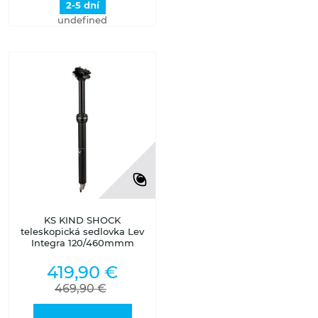
2-5 dní
undefined
KS KIND SHOCK
teleskopická sedlovka Lev
Integra 120/460mmm
419,90 €
469,90 €