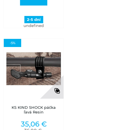
2-5 dní
undefined
-5%
KS KIND SHOCK páčka
ľavá Resin
35,06 €