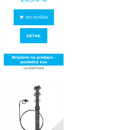
DO KOŠÍKA
DETAIL
Skladom na predajni -
posledný kus
undefined