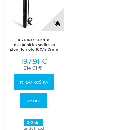
KS KIND SHOCK
teleskopická sedlovka
Eten Remote 100/410mm
197,91 €
214,91 €
DO KOŠÍKA
DETAIL
2-5 dní
undefined