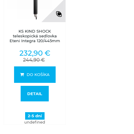
KS KIND SHOCK
teleskopická sedlovka
Eteni Integra 120/445mm
232,90 €
244,90 €
DO KOŠÍKA
DETAIL
2-5 dní
undefined