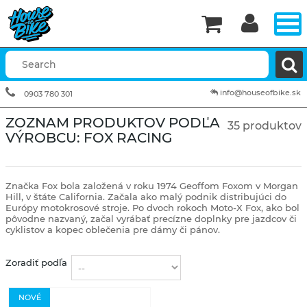


info@houseofbike.sk
0903 780 301
ZOZNAM PRODUKTOV PODĽA
35 produktov
VÝROBCU: FOX RACING
Značka Fox bola založená v roku 1974 Geoffom Foxom v Morgan
Hill, v štáte California. Začala ako malý podnik distribujúci do
Európy motokrosové stroje. Po dvoch rokoch Moto-X Fox, ako bol
pôvodne nazvaný, začal vyrábať precízne doplnky pre jazdcov či
cyklistov a kopec oblečenia pre dámy či pánov.
Zoradiť podľa
NOVÉ