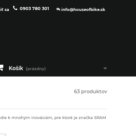
0903 780 301
iť sa
info@houseofbike.sk
Košík
(prázdny)
63 produktov
vedie k mnohým inováciám, pre ktoré je značka SRAM