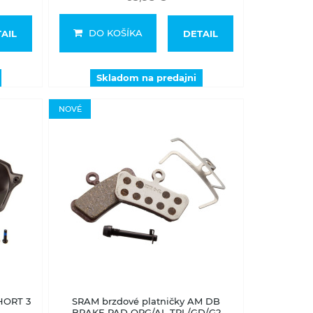
DO KOŠÍKA
AIL
DETAIL
Skladom na predajni
NOVÉ
Skladom na predajni
HORT 3
SRAM brzdové platničky AM DB
BRAKE PAD ORG/AL TRL/GD/G2