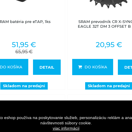
Skladom na predajni
Skladom na predajni
RAM batéria pre eTAP, 1ks
SRAM prevodník CR X-SYN
EAGLE 32T DM 3 OFFSET B
51,95 €
20,95 €
65,95 €
DO KOŠÍKA
DO KOŠÍKA
DETAIL
DET
Skladom na predajni
Skladom na predajni
to eshop používa na poskytovanie služieb, personalizáciu reklám a ana
návštevnosti súbory cookie.
viac informácií