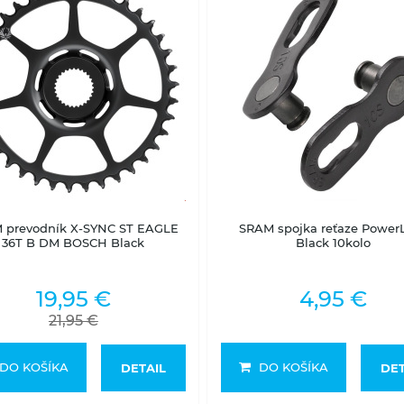
Skladom na predajni
Skladom na predajni
 prevodník X-SYNC ST EAGLE
SRAM spojka reťaze Power
36T B DM BOSCH Black
Black 10kolo
19,95 €
4,95 €
21,95 €
DO KOŠÍKA
DO KOŠÍKA
DETAIL
DET