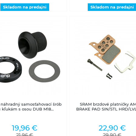
Skladom na predajni
Skladom na predajni
1 - 3 dni
Skladom na predajni
náhradný samosťahovací šrób
SRAM brzdové platničky A
 kľukám s osou DUB M18...
BRAKE PAD SIN/STL HRD/LV
19,96 €
22,90 €
21,96 €
29,90 €