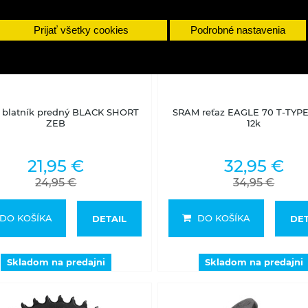
Prijať všetky cookies
Podrobné nastavenia
Skladom na predajni
Skladom na predajni
blatník predný BLACK SHORT
SRAM reťaz EAGLE 70 T-TYPE 
ZEB
12k
21,95 €
32,95 €
24,95 €
34,95 €
DO KOŠÍKA
DO KOŠÍKA
DETAIL
DET
Skladom na predajni
Skladom na predajni