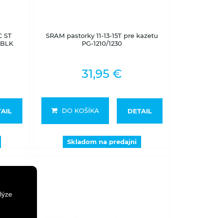
Skladom na predajni
C ST
SRAM pastorky 11-13-15T pre kazetu
 BLK
PG-1210/1230
31,95 €
DO KOŠÍKA
AIL
DETAIL
Skladom na predajni
lýze