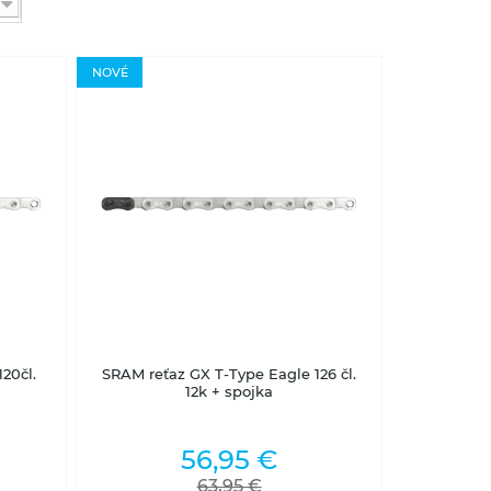
NOVÉ
Skladom na predajni
20čl.
SRAM reťaz GX T-Type Eagle 126 čl.
12k + spojka
56,95 €
63,95 €