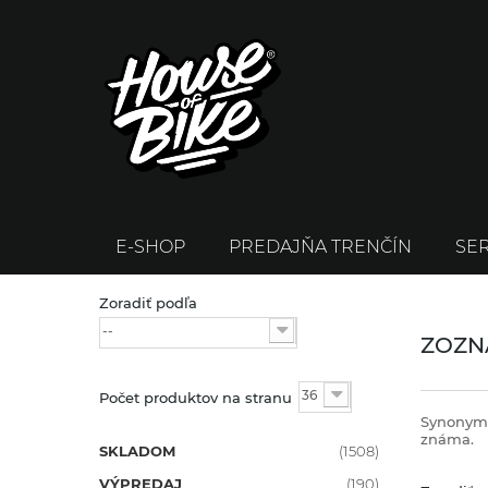
E-SHOP
PREDAJŇA TRENČÍN
SER
Zoradiť podľa
--
ZOZN
36
Počet produktov na stranu
Synonymo
známa.
SKLADOM
(1508)
VÝPREDAJ
(190)