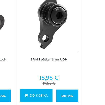
Skladom na predajni
Lock
SRAM pätka rámu UDH
15,95 €
17,95 €
DO KOŠÍKA
AIL
DETAIL