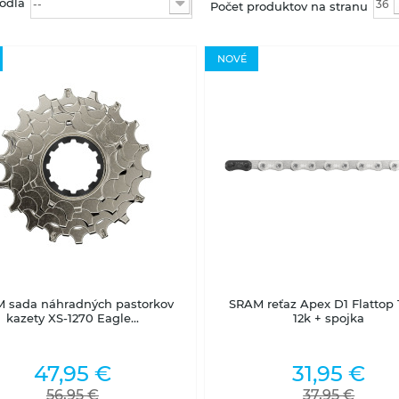
odľa
--
36
Počet produktov na stranu
NOVÉ
Skladom na predajni
Skladom na predajni
 sada náhradných pastorkov
SRAM reťaz Apex D1 Flattop 1
kazety XS-1270 Eagle...
12k + spojka
47,95 €
31,95 €
56,95 €
37,95 €