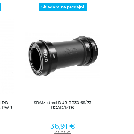
Skladom na predajni
Skladom na predajni
M DB
SRAM stred DUB BB30 68/73
L PWR
ROAD/MTB
36,91 €
41,91 €