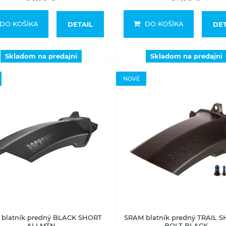
DO KOŠÍKA
DO KOŠÍKA
DETAIL
DET
Skladom na predajni
Skladom na predajni
NOVÉ
Skladom na predajni
Skladom na predajni
blatník predný BLACK SHORT
SRAM blatník predný TRAIL S
ALLMTN
BOLT BLACK