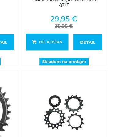
QTLT
29,95 €
35,95 €
DO KOŠÍKA
AIL
DETAIL
Skladom na predajni